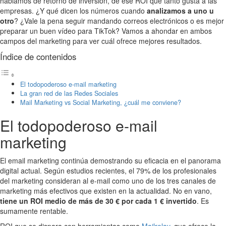
hablamos de retorno de inversión, de ese ROI que tanto gusta a las
empresas. ¿Y qué dicen los números cuando
analizamos a uno u
otro
? ¿Vale la pena seguir mandando correos electrónicos o es mejor
preparar un buen vídeo para TikTok? Vamos a ahondar en ambos
campos del marketing para ver cuál ofrece mejores resultados.
Índice de contenidos
El todopoderoso e-mail marketing
La gran red de las Redes Sociales
Mail Marketing vs Social Marketing, ¿cuál me conviene?
El todopoderoso e-mail
marketing
El email marketing continúa demostrando su eficacia en el panorama
digital actual. Según estudios recientes, el 79% de los profesionales
del marketing consideran al e-mail como uno de los tres canales de
marketing más efectivos que existen en la actualidad. No en vano,
tiene un ROI medio de más de 30 € por cada 1 € invertido
. Es
sumamente rentable.
ROI que se dispara con herramientas como
Mailrelay
, que ofrece la