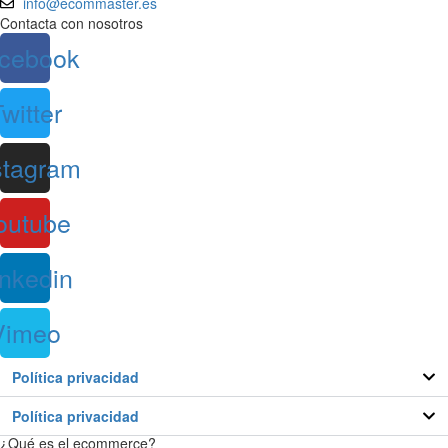
info@ecommaster.es
Contacta con nosotros
cebook
witter
stagram
outube
inkedin
Vimeo
Política privacidad
Política privacidad
¿Qué es el ecommerce?