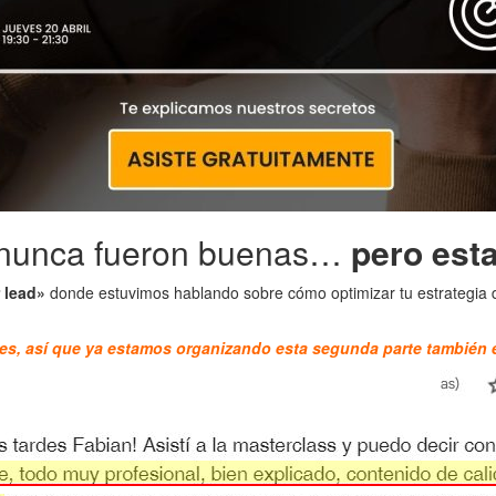
 nunca fueron buenas…
pero esta
 lead»
donde estuvimos hablando sobre cómo optimizar tu estrategia
es, así que ya estamos organizando esta segunda parte también e