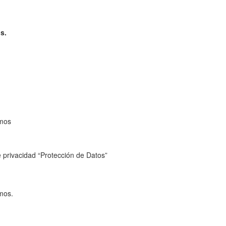
s.
emos
e privacidad “Protección de Datos”
emos.