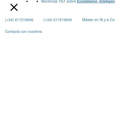
Mentorías 1to1 sobre
Ecommerce, Inteligenci
(+34) 617219646
(+34) 617219646
Máster en IA y e-
Contacta con nosotros