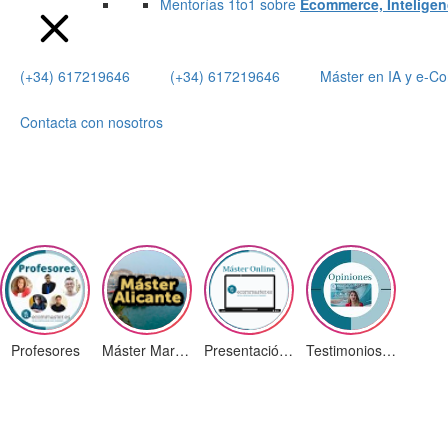
Mentorías 1to1 sobre
Ecommerce, Inteligenci
(+34) 617219646
(+34) 617219646
Máster en IA y e-
Contacta con nosotros
Profesores
Máster Marketing Digital en Alicante
Presentación ¡Nuevas Ediciones!
Testimonios Alumnos