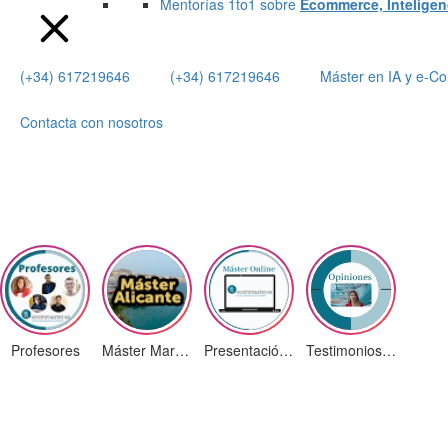
Mentorías 1to1 sobre
Ecommerce, Inteligenci
(+34) 617219646
(+34) 617219646
Máster en IA y e-
Contacta con nosotros
Profesores
Máster Marketing Digital en Alicante
Presentación ¡Nuevas Ediciones!
Testimonios Alumnos