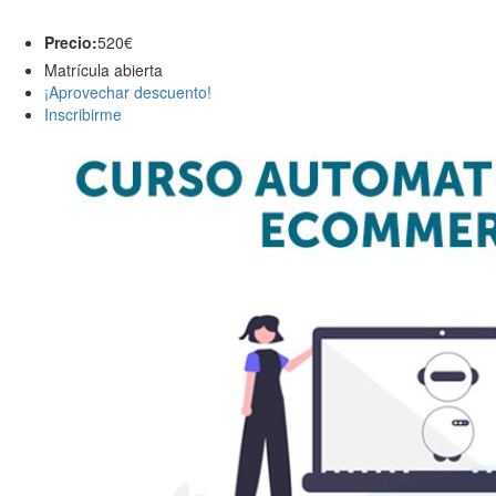
Precio:
520€
Matrícula abierta
¡Aprovechar descuento!
Inscribirme