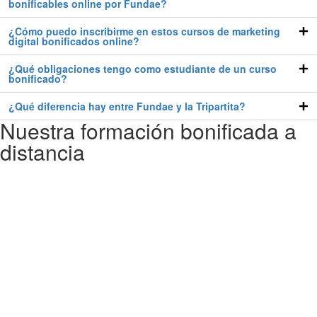
bonificables online por Fundae?
¿Cómo puedo inscribirme en estos cursos de marketing
digital bonificados online?
¿Qué obligaciones tengo como estudiante de un curso
bonificado?
¿Qué diferencia hay entre Fundae y la Tripartita?
Nuestra formación bonificada a
distancia
Aunque nuestras aulas formativas estén situadas en Alicante y Madrid
sabemos la importancia de los cursos a distancia para ciertos perfiles
de estudiantes. Con estos cursos tienes una mayor flexibilidad para
poder bonificar tu curso de ecommerce manager compaginando tu
horario laboral y tus aficiones.