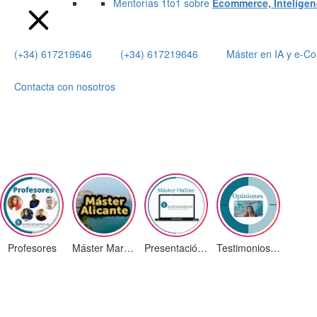
Mentorías 1to1 sobre
Ecommerce, Inteligenci
(+34) 617219646
(+34) 617219646
Máster en IA y e-
Contacta con nosotros
Profesores
Máster Marketing Digital en Alicante
Presentación ¡Nuevas Ediciones!
Testimonios Alumnos