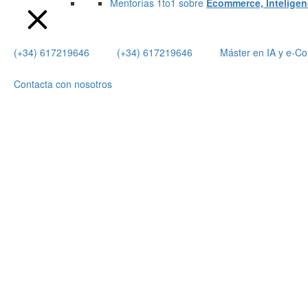
Mentorías 1to1 sobre
Ecommerce, Inteligenci
(+34) 617219646
(+34) 617219646
Máster en IA y e-
Contacta con nosotros