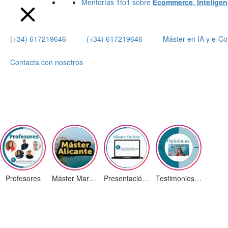
Mentorías 1to1 sobre
Ecommerce, Inteligenci
(+34) 617219646
(+34) 617219646
Máster en IA y e-
Contacta con nosotros
Profesores
Máster Marketing Digital en Alicante
Presentación ¡Nuevas Ediciones!
Testimonios Alumnos