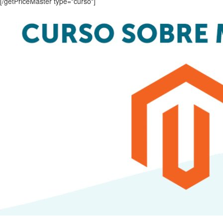
[/getPriceMaster type="curso"]