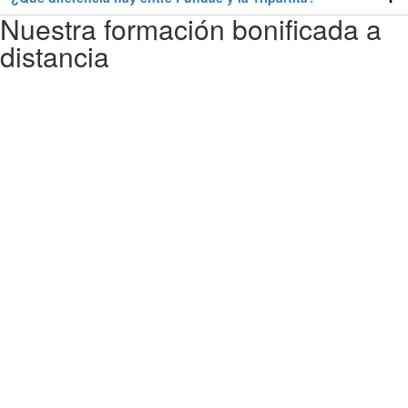
Nuestra formación bonificada a
distancia
Aunque nuestras aulas formativas estén situadas en Alicante y Madrid
sabemos la importancia de los cursos a distancia para ciertos perfiles
de estudiantes. Con estos cursos tienes una mayor flexibilidad para
poder bonificar tu curso de ecommerce manager compaginando tu
horario laboral y tus aficiones.