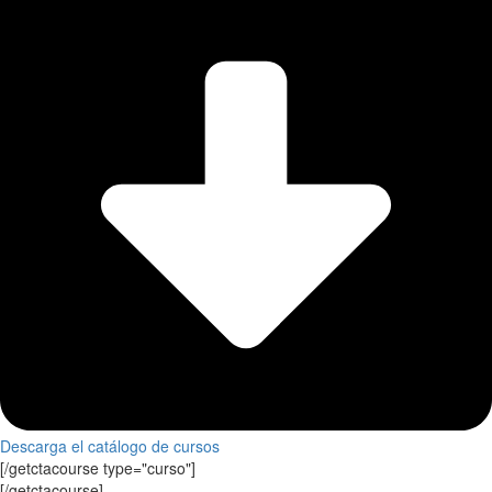
Descarga el catálogo de cursos
[/getctacourse type="curso"]
[/getctacourse]