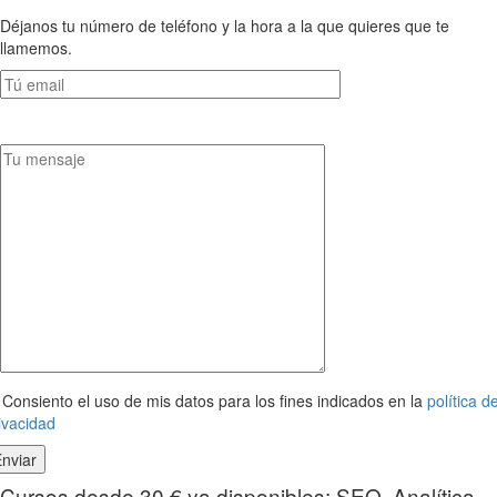
Déjanos tu número de teléfono y la hora a la que quieres que te
llamemos.
Consiento el uso de mis datos para los fines indicados en la
política d
ivacidad
Cursos desde 30 € ya disponibles: SEO, Analítica