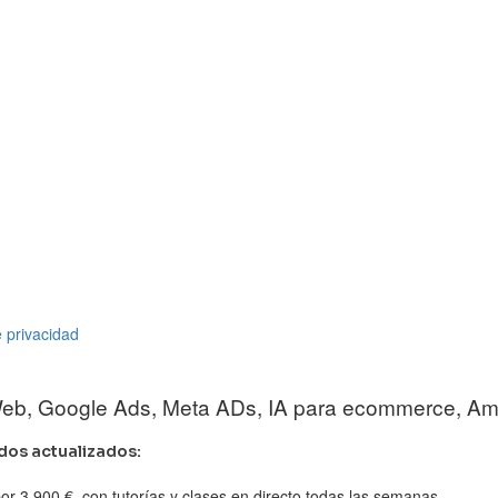
e privacidad
 Web, Google Ads, Meta ADs, IA para ecommerce, Am
dos actualizados:
or 3.900 €, con tutorías y clases en directo todas las semanas.