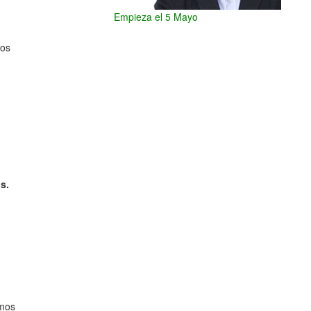
Empieza el 5 Mayo
ios
s.
emos