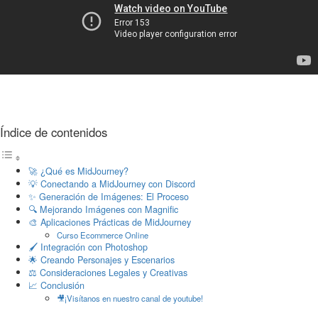
Índice de contenidos
🚀 ¿Qué es MidJourney?
💡 Conectando a MidJourney con Discord
✨ Generación de Imágenes: El Proceso
🔍 Mejorando Imágenes con Magnific
🎨 Aplicaciones Prácticas de MidJourney
Curso Ecommerce Online
🖌️ Integración con Photoshop
🌟 Creando Personajes y Escenarios
⚖️ Consideraciones Legales y Creativas
📈 Conclusión
🎥¡Visítanos en nuestro canal de youtube!