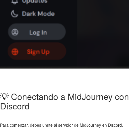
💡 Conectando a MidJourney con
Discord
Para comenzar, debes unirte al servidor de MidJourney en Discord.