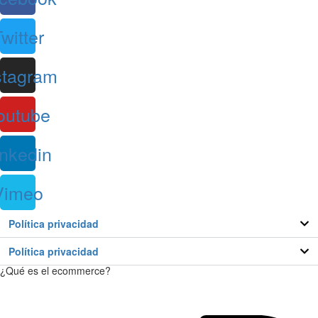
witter
stagram
outube
inkedin
Vimeo
Política privacidad
Política privacidad
¿Qué es el ecommerce?