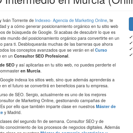
y Iván Torrente de
Indexeo- Agencia de Marketing Online
, te
idad y a cómo generar posicionamiento orgánico en tu sitio web
inos de búsqueda de Google. Si acabas de descubrir lo que es
✓
este mundo del posicionamiento orgánico para convertirte en un
✓
cto para ti. Desbloquearás muchas de las barreras que ahora
✓
 todos los conceptos avanzados que se verán en el
Curso
✓
te en un
Consultor SEO Profesional
.
 de SEO
y así aplicarlas en tu sitio web, no puedes perderte el
Ecommaster
en Murcia
.
 Google indexa los sitios web, sino que además aprenderás a
en el futuro se convertirá en beneficios para tu empresa.
urso de SEO. Sergio, actualmente es uno de los mejores
consultor de Marketing Online, gestionando campañas de
Es por ello que también imparte clase en nuestros
Máster de
te
y Madrid.
 clases del segundo fin de semana. Consultor SEO y de
o conocimiento de los procesos de negocios digitales. Además