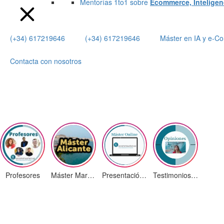
Mentorías 1to1 sobre
Ecommerce, Inteligenci
(+34) 617219646
(+34) 617219646
Máster en IA y e-
Contacta con nosotros
Profesores
Máster Marketing Digital en Alicante
Presentación ¡Nuevas Ediciones!
Testimonios Alumnos