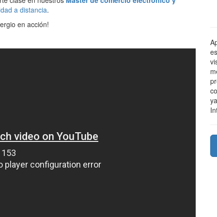
rte clase en nuestros
Máster de comercio electrónico y
dad a distancia
.
ergio en acción!
Ap
es
vi
me
pr
co
ya
In