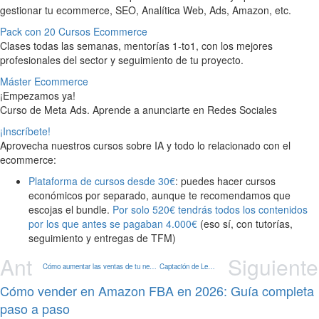
gestionar tu ecommerce, SEO, Analítica Web, Ads, Amazon, etc.
Pack con 20 Cursos Ecommerce
Clases todas las semanas, mentorías 1-to1, con los mejores
profesionales del sector y seguimiento de tu proyecto.
Máster Ecommerce
¡Empezamos ya!
Curso de Meta Ads. Aprende a anunciarte en Redes Sociales
¡Inscríbete!
Aprovecha nuestros cursos sobre IA y todo lo relacionado con el
ecommerce:
Plataforma de cursos desde 30€
: puedes hacer cursos
económicos por separado, aunque te recomendamos que
escojas el bundle.
Por solo 520€ tendrás todos los contenidos
por los que antes se pagaban 4.000€
(eso sí, con tutorías,
seguimiento y entregas de TFM)
Ant
Siguiente
Cómo aumentar las ventas de tu negocio online
Captación de Leads: Qué Es, Cómo Generar Leads de Calidad y Estrategias Efectivas
Cómo vender en Amazon FBA en 2026: Guía completa
paso a paso