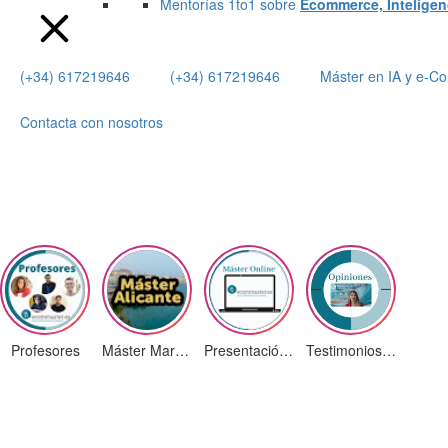
Mentorías 1to1 sobre
Ecommerce, Inteligenci
(+34) 617219646
(+34) 617219646
Máster en IA y e-
Contacta con nosotros
Profesores
Máster Marketing Digital en Alicante
Presentación ¡Nuevas Ediciones!
Testimonios Alumnos