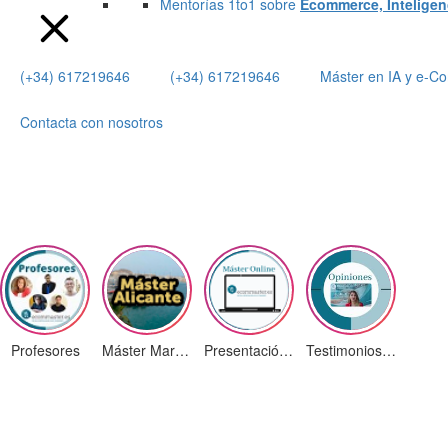
Mentorías 1to1 sobre
Ecommerce, Inteligenci
(+34) 617219646
(+34) 617219646
Máster en IA y e-
Contacta con nosotros
Profesores
Máster Marketing Digital en Alicante
Presentación ¡Nuevas Ediciones!
Testimonios Alumnos