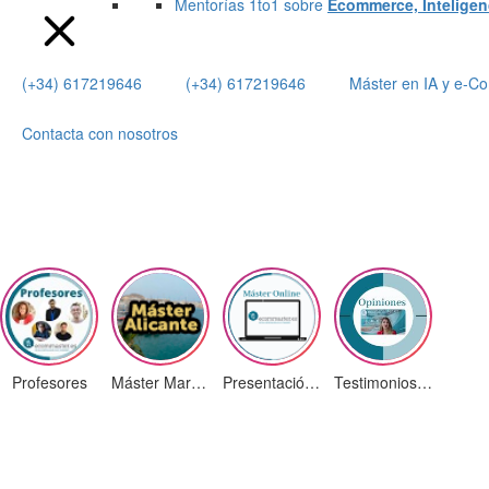
Mentorías 1to1 sobre
Ecommerce, Inteligenci
(+34) 617219646
(+34) 617219646
Máster en IA y e-
Contacta con nosotros
Profesores
Máster Marketing Digital en Alicante
Presentación ¡Nuevas Ediciones!
Testimonios Alumnos