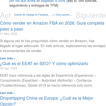
por los que antes se pagaban 4.000€
(eso sí, con tutorías,
seguimiento y entregas de TFM)
Ant
Siguiente
Gestión de Catálogo en Facebook, Tienda en Instagram y Anuncios de Productos
▷ Cómo aumentar el CTR en tus vídeos de Youtube
Cómo vender en Amazon FBA en 2026: Guía completa
paso a paso
21 May. 2026
Si alguna vez te has preguntado cómo vender en Amazon, has
llegado al lugar adecuado. En este artículo, exploraremos las ventajas
e inconvenientes de vender
Leer más »
¿Qué es el EEAT en SEO? Y cómo optimizarlo
22 Ago. 2025
EEAT hace referencia a las siglas de Experiencia (Experience) –
Conocimiento (Expertise) – Autoridad (Authority) – Confianza
(Trustworthiness). Desde 2019 se hacía referencia solo como
Leer más »
Dropshipping China vs Europa: ¿Cuál es la Mejor
Opción?