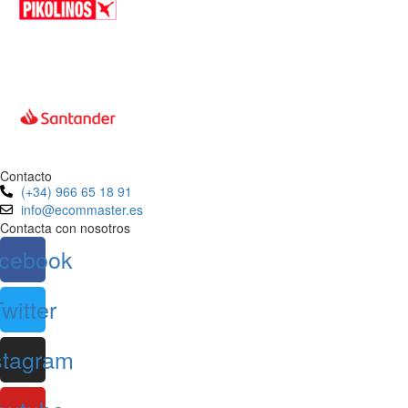
Contacto
(+34) 966 65 18 91
info@ecommaster.es
Contacta con nosotros
cebook
witter
stagram