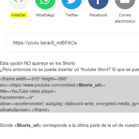
Esta opción NO aparece en los Shorts
¿Pero entonces no se puede insertar un Youtube Short? Sí que se puede
<iframe width=»315″ height=»560″
src=»https://www.youtube.com/embed/
<Shorts_url>
»
title=»YouTube video player»
frameborder=»0″
allow=»accelerometer; autoplay; clipboard-write; encrypted-media; gyr
allowfullscreen></iframe>
Donde
<Shorts_url>
corresponde a la última parte de la url de nuestro