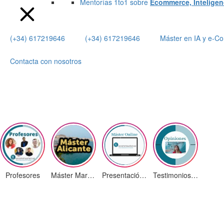
Mentorías 1to1 sobre
Ecommerce, Inteligenci
(+34) 617219646
(+34) 617219646
Máster en IA y e-
Contacta con nosotros
Profesores
Máster Marketing Digital en Alicante
Presentación ¡Nuevas Ediciones!
Testimonios Alumnos