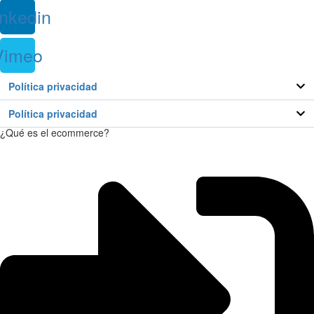
inkedin
Vimeo
Política privacidad
Política privacidad
¿Qué es el ecommerce?