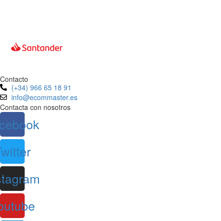
Contacto
(+34) 966 65 18 91
info@ecommaster.es
Contacta con nosotros
cebook
witter
stagram
outube