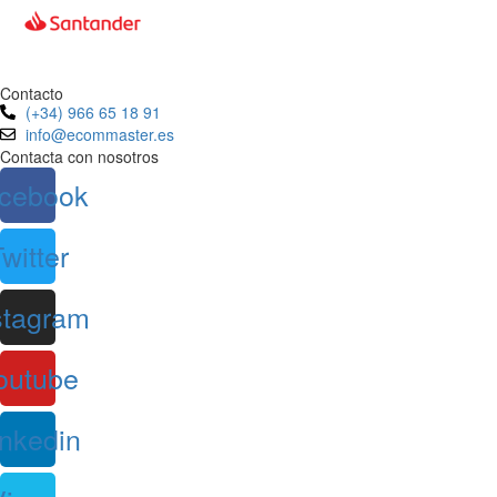
Contacto
(+34) 966 65 18 91
info@ecommaster.es
Contacta con nosotros
cebook
witter
stagram
outube
inkedin