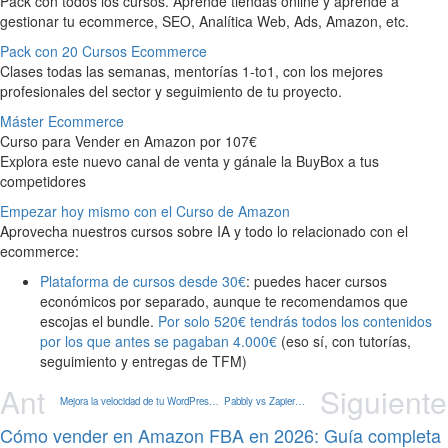
Pack con todos los cursos. Aprende tiendas online y aprende a
gestionar tu ecommerce, SEO, Analítica Web, Ads, Amazon, etc.
Pack con 20 Cursos Ecommerce
Clases todas las semanas, mentorías 1-to1, con los mejores
profesionales del sector y seguimiento de tu proyecto.
Máster Ecommerce
Curso para Vender en Amazon por 107€
Explora este nuevo canal de venta y gánale la BuyBox a tus
competidores
Empezar hoy mismo con el Curso de Amazon
Aprovecha nuestros cursos sobre IA y todo lo relacionado con el
ecommerce:
Plataforma de cursos desde 30€
: puedes hacer cursos
económicos por separado, aunque te recomendamos que
escojas el bundle.
Por solo 520€ tendrás todos los contenidos
por los que antes se pagaban 4.000€
(eso sí, con tutorías,
seguimiento y entregas de TFM)
Ant
Siguiente
Mejora la velocidad de tu WordPress con Nitropack – Plugin de Caché WPO
Pabbly vs Zapier ¿Cuál es la mejor app para automatizar tu Ecommerce?
Cómo vender en Amazon FBA en 2026: Guía completa