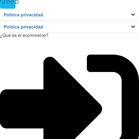
Vimeo
Política privacidad
Política privacidad
¿Qué es el ecommerce?