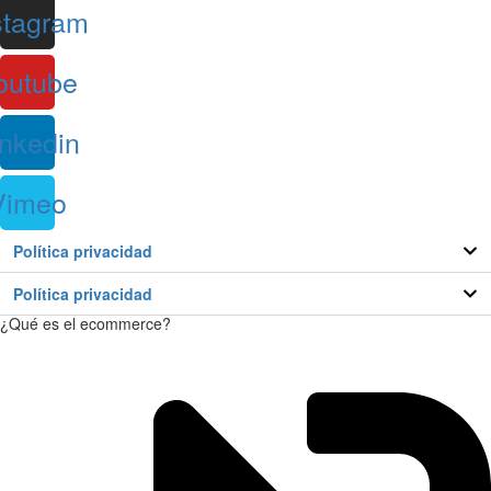
stagram
outube
inkedin
Vimeo
Política privacidad
Política privacidad
¿Qué es el ecommerce?