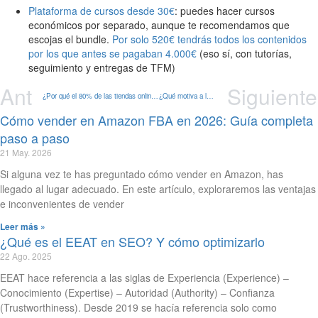
Plataforma de cursos desde 30€
: puedes hacer cursos
económicos por separado, aunque te recomendamos que
escojas el bundle.
Por solo 520€ tendrás todos los contenidos
por los que antes se pagaban 4.000€
(eso sí, con tutorías,
seguimiento y entregas de TFM)
Ant
Siguiente
¿Por qué el 80% de las tiendas online fracasan antes de un año?
¿Qué motiva a los consumidores a realizar una compra online?
Cómo vender en Amazon FBA en 2026: Guía completa
paso a paso
21 May. 2026
Si alguna vez te has preguntado cómo vender en Amazon, has
llegado al lugar adecuado. En este artículo, exploraremos las ventajas
e inconvenientes de vender
Leer más »
¿Qué es el EEAT en SEO? Y cómo optimizarlo
22 Ago. 2025
EEAT hace referencia a las siglas de Experiencia (Experience) –
Conocimiento (Expertise) – Autoridad (Authority) – Confianza
(Trustworthiness). Desde 2019 se hacía referencia solo como