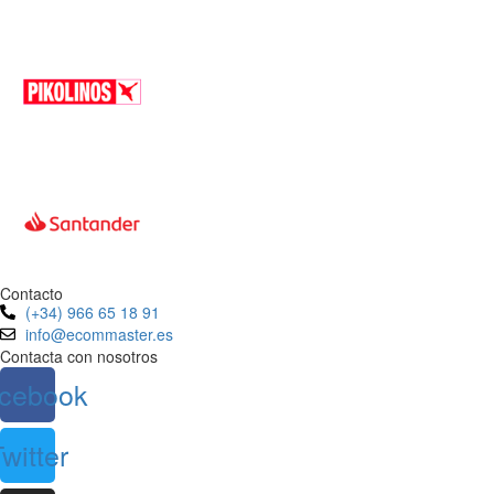
Contacto
(+34) 966 65 18 91
info@ecommaster.es
Contacta con nosotros
cebook
witter