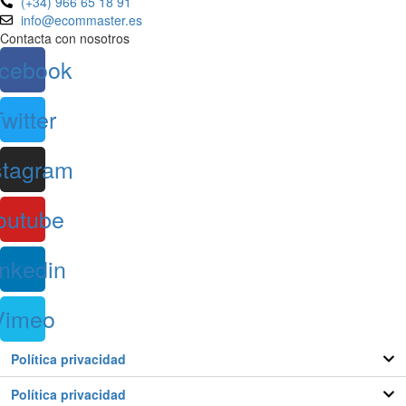
(+34) 966 65 18 91
info@ecommaster.es
Contacta con nosotros
cebook
witter
stagram
outube
inkedin
Vimeo
Política privacidad
Política privacidad