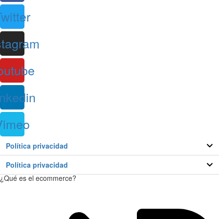
witter
stagram
outube
inkedin
Vimeo
Política privacidad
Política privacidad
¿Qué es el ecommerce?