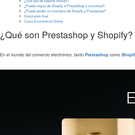
¿Qué tipo de soporte ofrecen?
¿Puedo migrar de Shopify a PrestaShop o viceversa?
¿Puedo perder mi inventario de Shopify y Prestashop?
Conclusión final
Curso Ecommerce Online
¿Qué son Prestashop y Shopify?
En el mundo del comercio electrónico, tanto
Prestashop
como
Shopi