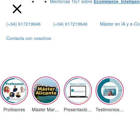
Mentorías 1to1 sobre
Ecommerce, Inteligenci
(+34) 617219646
(+34) 617219646
Máster en IA y e-
Contacta con nosotros
Profesores
Máster Marketing Digital en Alicante
Presentación ¡Nuevas Ediciones!
Testimonios Alumnos