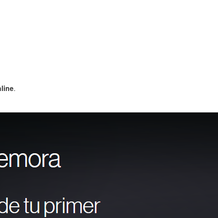
nline
.