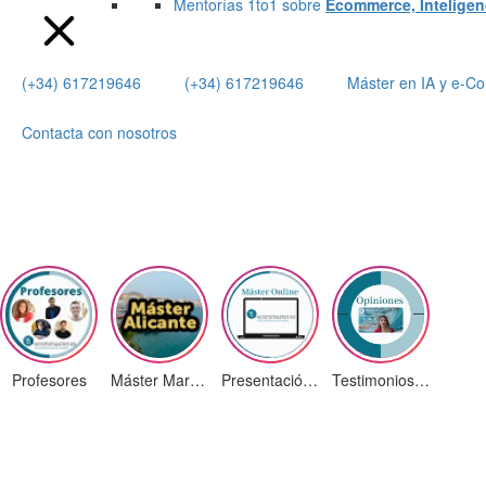
Mentorías 1to1 sobre
Ecommerce, Inteligenci
(+34) 617219646
(+34) 617219646
Máster en IA y e-
Contacta con nosotros
Profesores
Máster Marketing Digital en Alicante
Presentación ¡Nuevas Ediciones!
Testimonios Alumnos