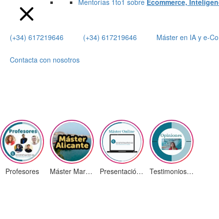
Mentorías 1to1 sobre
Ecommerce, Inteligenci
(+34) 617219646
(+34) 617219646
Máster en IA y e-
Contacta con nosotros
Profesores
Máster Marketing Digital en Alicante
Presentación ¡Nuevas Ediciones!
Testimonios Alumnos