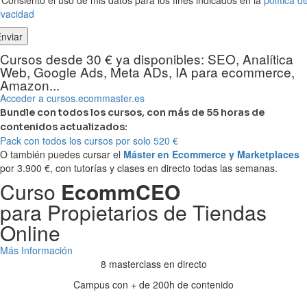
Consiento el uso de mis datos para los fines indicados en la
política d
ivacidad
Cursos desde 30 € ya disponibles: SEO, Analítica
Web, Google Ads, Meta ADs, IA para ecommerce,
Amazon...
Acceder a cursos.ecommaster.es
Bundle con todos los cursos, con más de 55 horas de
contenidos actualizados:
Pack con todos los cursos por solo 520 €
O también puedes cursar el
Máster en Ecommerce y Marketplaces
por 3.900 €, con tutorías y clases en directo todas las semanas.
Curso
EcommCEO
para Propietarios de Tiendas
Online
Más Información
8 masterclass en directo
Campus con + de 200h de contenido