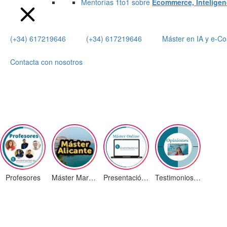
Mentorías 1to1 sobre
Ecommerce, Inteligenci
(+34) 617219646
(+34) 617219646
Máster en IA y e-
Contacta con nosotros
Profesores
Máster Marketing Digital en Alicante
Presentación ¡Nuevas Ediciones!
Testimonios Alumnos