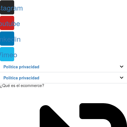
stagram
outube
inkedin
Vimeo
Política privacidad
Política privacidad
¿Qué es el ecommerce?