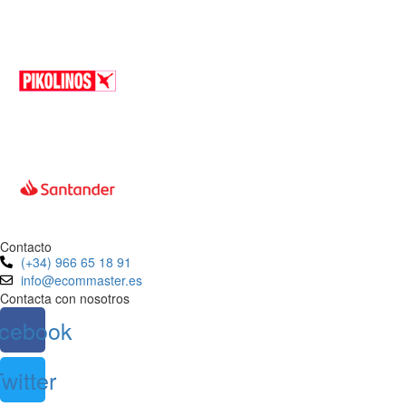
Contacto
(+34) 966 65 18 91
info@ecommaster.es
Contacta con nosotros
cebook
witter