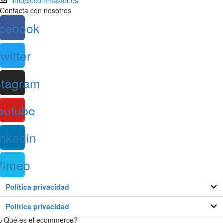
info@ecommaster.es
Contacta con nosotros
cebook
witter
stagram
outube
inkedin
Vimeo
Política privacidad
Política privacidad
¿Qué es el ecommerce?