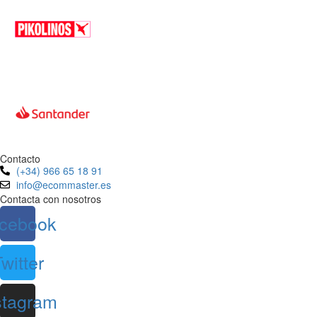
Contacto
(+34) 966 65 18 91
info@ecommaster.es
Contacta con nosotros
cebook
witter
stagram