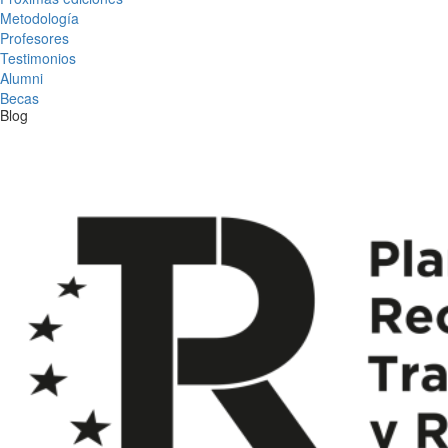
Metodología
Profesores
Testimonios
Alumni
Becas
Blog