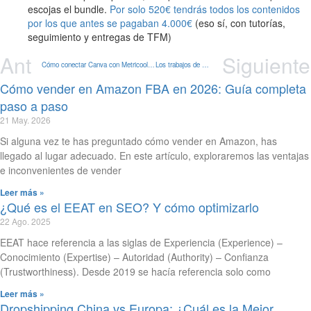
escojas el bundle.
Por solo 520€ tendrás todos los contenidos
por los que antes se pagaban 4.000€
(eso sí, con tutorías,
seguimiento y entregas de TFM)
Ant
Siguiente
Cómo conectar Canva con Metricool – Tutorial
Los trabajos de Marketing Digital mejor pagados y con mayor demanda en 2022
Cómo vender en Amazon FBA en 2026: Guía completa
paso a paso
21 May. 2026
Si alguna vez te has preguntado cómo vender en Amazon, has
llegado al lugar adecuado. En este artículo, exploraremos las ventajas
e inconvenientes de vender
Leer más »
¿Qué es el EEAT en SEO? Y cómo optimizarlo
22 Ago. 2025
EEAT hace referencia a las siglas de Experiencia (Experience) –
Conocimiento (Expertise) – Autoridad (Authority) – Confianza
(Trustworthiness). Desde 2019 se hacía referencia solo como
Leer más »
Dropshipping China vs Europa: ¿Cuál es la Mejor