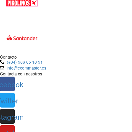
Contacto
(+34) 966 65 18 91
info@ecommaster.es
Contacta con nosotros
cebook
witter
stagram