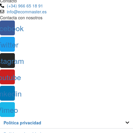
Contacto
(+34) 966 65 18 91
info@ecommaster.es
Contacta con nosotros
cebook
witter
stagram
outube
inkedin
Vimeo
Política privacidad