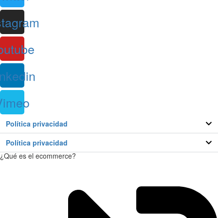
stagram
outube
inkedin
Vimeo
Política privacidad
Política privacidad
¿Qué es el ecommerce?