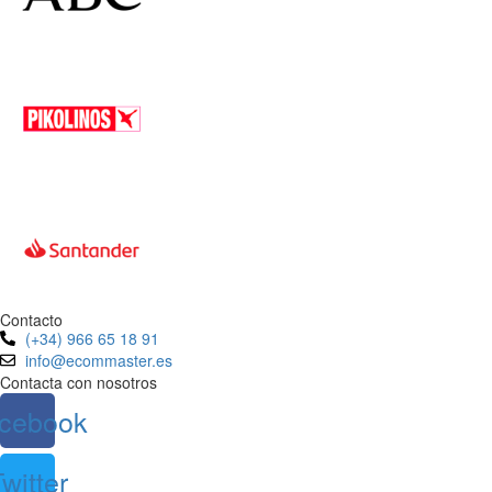
Contacto
(+34) 966 65 18 91
info@ecommaster.es
Contacta con nosotros
cebook
witter