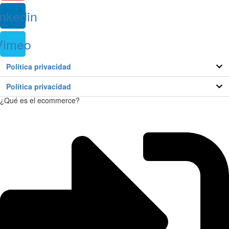
inkedin
Vimeo
Política privacidad
Política privacidad
¿Qué es el ecommerce?