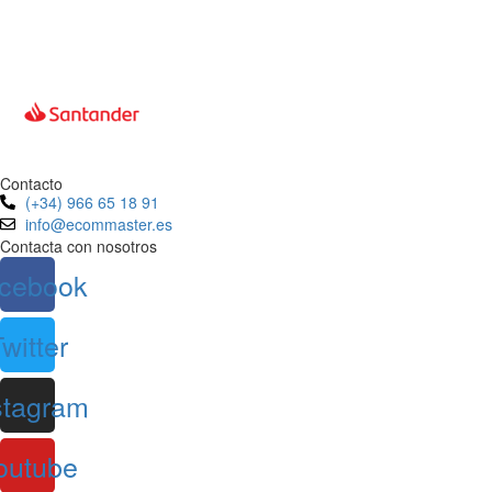
Contacto
(+34) 966 65 18 91
info@ecommaster.es
Contacta con nosotros
cebook
witter
stagram
outube