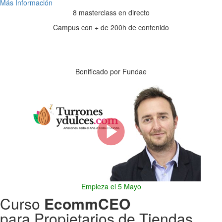
Más Información
8 masterclass en directo
Campus con + de 200h de contenido
Días
Horas
Minutos
Segundos
Bonificado por Fundae
Empieza el 5 Mayo
Curso
EcommCEO
para Propietarios de Tiendas