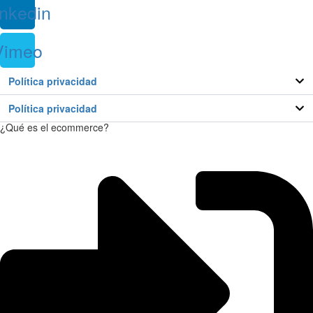
inkedin
Vimeo
Política privacidad
Política privacidad
¿Qué es el ecommerce?