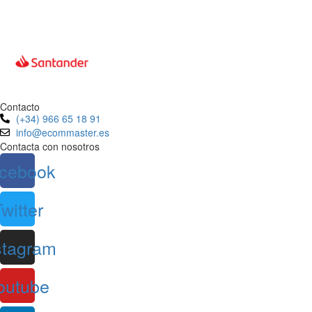
Contacto
(+34) 966 65 18 91
info@ecommaster.es
Contacta con nosotros
cebook
witter
stagram
outube