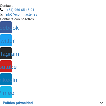
Contacto
(+34) 966 65 18 91
info@ecommaster.es
Contacta con nosotros
cebook
witter
stagram
outube
inkedin
Vimeo
Política privacidad