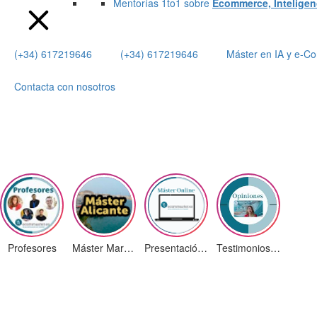
Mentorías 1to1 sobre
Ecommerce, Inteligenci
(+34) 617219646
(+34) 617219646
Máster en IA y e-
Contacta con nosotros
Profesores
Máster Marketing Digital en Alicante
Presentación ¡Nuevas Ediciones!
Testimonios Alumnos