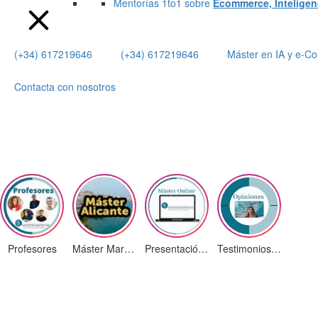
Mentorías 1to1 sobre
Ecommerce, Inteligenci
(+34) 617219646
(+34) 617219646
Máster en IA y e-
Contacta con nosotros
Profesores
Máster Marketing Digital en Alicante
Presentación ¡Nuevas Ediciones!
Testimonios Alumnos