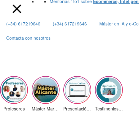
Mentorías 1to1 sobre
Ecommerce, Inteligenci
(+34) 617219646
(+34) 617219646
Máster en IA y e-
Contacta con nosotros
Profesores
Máster Marketing Digital en Alicante
Presentación ¡Nuevas Ediciones!
Testimonios Alumnos