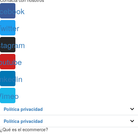
Contacta con nosotros
cebook
witter
stagram
outube
inkedin
Vimeo
Política privacidad
Política privacidad
¿Qué es el ecommerce?