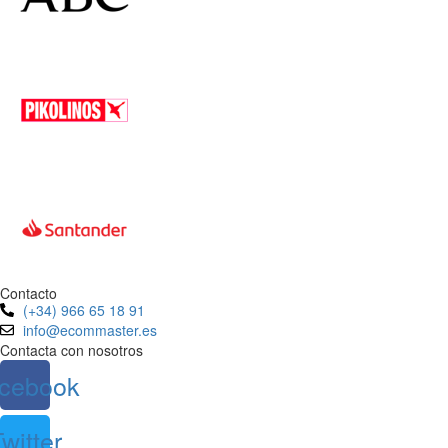
Contacto
(+34) 966 65 18 91
info@ecommaster.es
Contacta con nosotros
cebook
witter