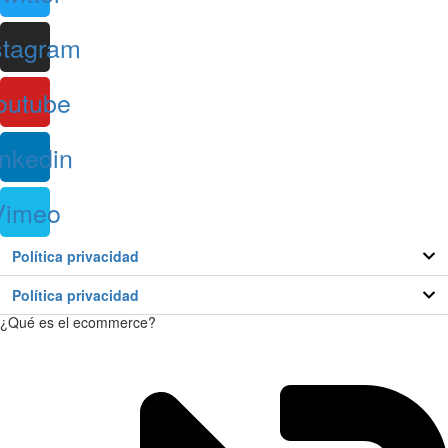
stagram
outube
inkedin
Vimeo
Política privacidad
Política privacidad
¿Qué es el ecommerce?