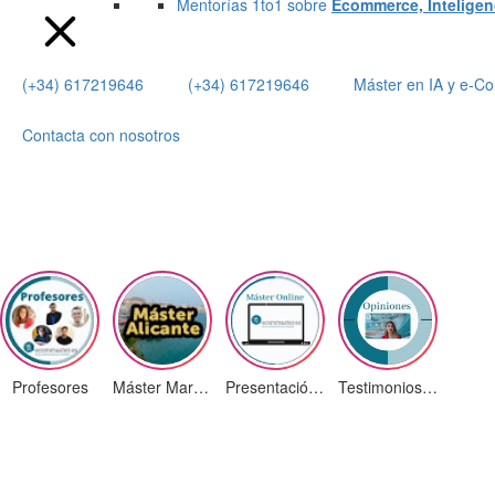
Mentorías 1to1 sobre
Ecommerce, Inteligenci
(+34) 617219646
(+34) 617219646
Máster en IA y e-
Contacta con nosotros
Profesores
Máster Marketing Digital en Alicante
Presentación ¡Nuevas Ediciones!
Testimonios Alumnos