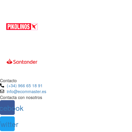
Contacto
(+34) 966 65 18 91
info@ecommaster.es
Contacta con nosotros
cebook
witter