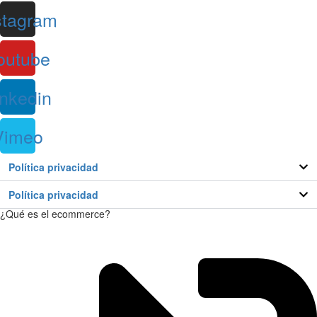
stagram
outube
inkedin
Vimeo
Política privacidad
Política privacidad
¿Qué es el ecommerce?