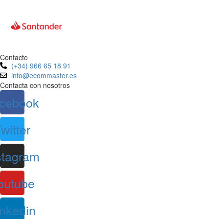
Contacto
(+34) 966 65 18 91
info@ecommaster.es
Contacta con nosotros
cebook
witter
stagram
outube
inkedin