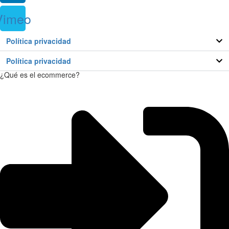
Vimeo
Política privacidad
Política privacidad
¿Qué es el ecommerce?