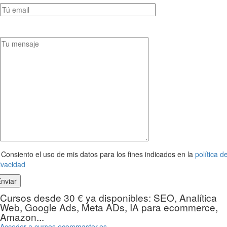
Consiento el uso de mis datos para los fines indicados en la
política d
ivacidad
Cursos desde 30 € ya disponibles: SEO, Analítica
Web, Google Ads, Meta ADs, IA para ecommerce,
Amazon...
Acceder a cursos.ecommaster.es