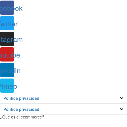
cebook
witter
stagram
outube
inkedin
Vimeo
Política privacidad
Política privacidad
¿Qué es el ecommerce?