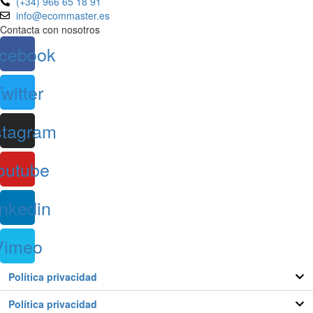
(+34) 966 65 18 91
info@ecommaster.es
Contacta con nosotros
cebook
witter
stagram
outube
inkedin
Vimeo
Política privacidad
Política privacidad